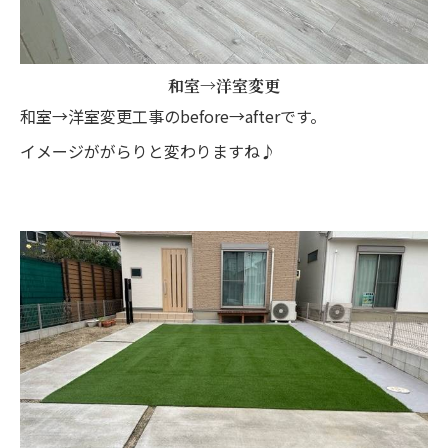
和室→洋室変更
和室→洋室変更工事のbefore→afterです。
イメージががらりと変わりますね♪