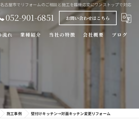
| 名古屋市でリフォームのご相談と施工を臨機応変にワンストップで対応
052-901-6851
お問い合わせはこちら
の流れ
業種紹介
当社の特徴
会社概要
ブログ
水回り
エクステリア
マンション
内装
施工事例
壁付けキッチン→対面キッチン変更リフォーム
外壁塗装